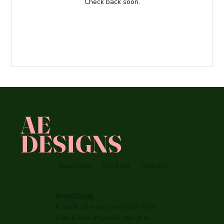
Check back soon.
AE
DESIGNS
Brand Design
Web design
Marketeer
OPENINGSTIJDEN
Ik werk elke dag maar het liefst
plan ik een afspraak met je in.